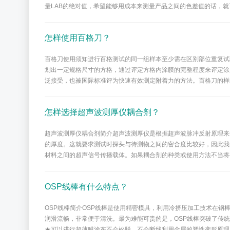
量LAB的绝对值，希望能够用成本来测量产品之间的色差值的话，就
怎样使用百格刀？
百格刀使用须知进行百格测试的同一组样本至少需在区别部位重复试验
划出一定规格尺寸的方格，通过评定方格内涂膜的完整程度来评定涂
泛接受，也被国际标准评为快速有效测定附着力的方法。百格刀的样式
怎样选择超声波测厚仪耦合剂？
超声波测厚仪耦合剂简介超声波测厚仪是根据超声波脉冲反射原理来
的厚度。这就要求测试时探头与待测物之间的密合度比较好，因此我
材料之间的超声信号传播载体。如果耦合剂的种类或使用方法不当将
OSP线棒有什么特点？
OSP线棒简介OSP线棒是使用精密模具，利用冷挤压加工技术在
润滑流畅，非常便于清洗。最为难能可贵的是，OSP线棒突破了传统
★可以进行超薄膜涂布不会松脱，不会断线利用金属的塑性变形原理在