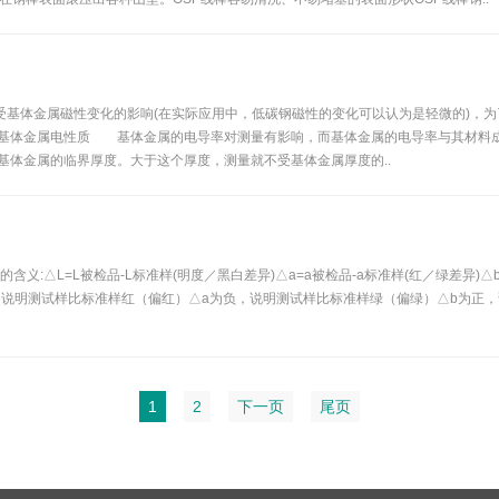
体金属磁性变化的影响(在实际应用中，低碳钢磁性的变化可以认为是轻微的)，为
、基体金属电性质 基体金属的电导率对测量有影响，而基体金属的电导率与其材料
基体金属的临界厚度。大于这个厚度，测量就不受基体金属厚度的..
/2每个字母的含义:△L=L被检品-L标准样(明度／黑白差异)△a=a被检品-a标准样(红／绿
，说明测试样比标准样红（偏红）△a为负，说明测试样比标准样绿（偏绿）△b为正
1
2
下一页
尾页