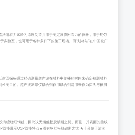
用划格法附着力试验为原理制造并用于测定漆膜附着力的仪器，用于均匀
于实验室，也可用于各种条件下的施工现场。而“划格法”在中国被广
反射回探头通过精确测量超声波在材料中传播的时间来确定被测材料
到检测目的。超声波测厚仪耦合剂作用耦合剂是用来作为探头与被测
面没有缠绕细钢丝，因此决无钢丝松脱破断之忧。而且，其表面的曲线
P线棒展示OSP线棒特点★没有钢丝松脱破断之忧 ★十分便于清洗