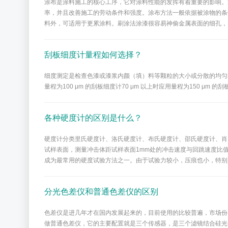
涂布是涂料施工的核心工序，它对涂料性能的发挥有着重要的影响。
率，并且改善施工的劳动条件和强度。涂布方法一般依据被涂物的条
料外，可适用于更累涂料。刷涂法涂漆很容易神偷金属表面的细孔，
刮板细度计量程如何选择？
细度测定是检查色漆或漆浆内颜（填）料等颗粒的大小或分散的均匀程度，以
量程为100 μm 的刮板细度计70 μm 以上时应用量程为150 μm 的
各种硬度计的区别是什么？
硬度计分类里氏硬度计、洛氏硬度计、布氏硬度计、邵氏硬度计、肖
试样表面，测量冲击体距试样表面1mm处的冲击速度与回跳速度比值计
成为最常用的硬度试验方法之一。由于试验力较小，压痕也小，特别
分光色差仪和普通色差仪的区别
色差仪是进几年才在国内发展起来的，目前使用的比较普遍，市场份
做普通色差仪，它的主要配置就是三个传感器，是三个滤镜结合硅光