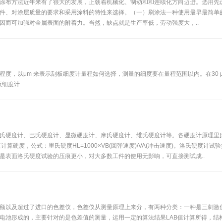
涂布方法近年来有了很大的发展，正朝着机械化、制动和和连续化方向迈进。选用先
件、对涂层质量的要求和采用涂料的特性来选择。（一）刷涂法一种使用最早最简单
因而可加强对金属表面的附着力。当然，缺点就是生产率低，劳动强度大，..
μm 来表示刮板细度计量程如何选择，测量的细度要在量程范围以内。在30 μm 及30
刮板细度计
氏硬度计、巴氏硬度计、显微硬度计、摩氏硬度计、维氏硬度计等。各硬度计原理里
算硬度，公式：里氏硬度HL=1000×VB(回弹速度)/VA(冲击速度)。洛氏硬度
是表面洛氏硬度试验的压痕更小，对大多数工件的使用无影响，可直接测试成..
额以及超过了进口的色差仪，色差仪从测量原理上来分，有两种分类：一种是三刺激
电池形成的，主要针对的是色差值的测量，运用一定的算法结果LAB值计算所得，结