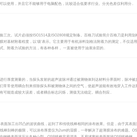
可以使用，并且它不能够用于电脑配色，比较适合低要求行业。分光色差仪利用分..
三次。试片必须按ISO1514及ISO2808规定制备。百格刀试验简介百格刀是利
膜对基材附着程度，以‘级’表示。它主要用于有机涂料划格法附着力的测定，不仅适用
、附着力试验的方法，有各种各样， 一直被使用于油漆涂层的..
进行厚度测量的，当探头发射的超声波脉冲通过被测物体到达材料分界面时，脉冲被
们常常使用耦合剂来排除探头和被测物体之间的空气，使超声波能有效地穿入工件达
有可能造成较大误差，或者耦合标志闪烁，测值无法稳定。耦合剂应..
钢棒表面加工出凹凸的波状曲线，起到了和传统线棒相同的涂布效果。但是，由于其表
线棒刮棒的极限，可以涂布厚度仅为2um的湿膜，一举解决了超薄膜涂布的难题。OS
钢棒表面滚压出各种山型。OSP线棒容易清洗、不易堵塞的表面形状OSP线棒钢..