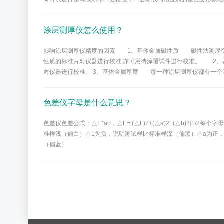
涂层测厚仪怎么使用？
影响涂层测厚仪精度的因素 1、基体金属磁性质 磁性法测厚受基
性质的标准片对仪器进行校准;亦可用待涂覆试件进行校准。 2
对仪器进行校准。 3、基体金属厚度 每一种涂层测厚仪都有一个
色差仪字母是什么意思？
色差仪色差公式：△E*ab，△E=[(△L)2+(△a)2+(△b)2]1
准样浅（偏白）△L为负，说明测试样比标准样深（偏黑）△a为正
（偏蓝）