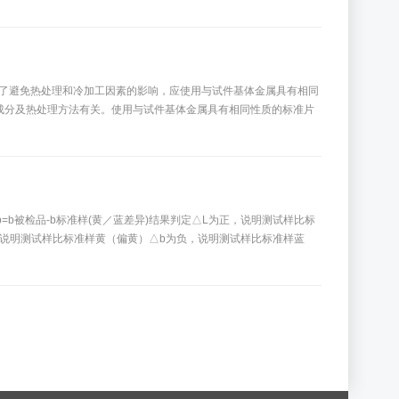
了避免热处理和冷加工因素的影响，应使用与试件基体金属具有相同
成分及热处理方法有关。使用与试件基体金属具有相同性质的标准片
差异)△b=b被检品-b标准样(黄／蓝差异)结果判定△L为正，说明测试样比标
，说明测试样比标准样黄（偏黄）△b为负，说明测试样比标准样蓝