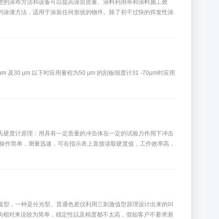
进的涂布方法和设备可以提高涂层质量、涂料利用率和涂料施工效
的涂漆方法，适用于涂装任何形状的物件。除了初干过快的挥发性涂
 μm 以下时应用量程为50 μm 的刮板细度计31 -70μm时应用
氏硬度计原理：用具有一定质量的冲击体在一定的试验力作用下冲击
计试验操作简单，测量迅速，可在指示表上直接读取硬度值，工作效率高，
值型，一种是分光型。普通色差仪利用三刺激值型原理设计出来的叫
构相对来说较为简单，稳定性以及精度都不太高，假如客户不要求测