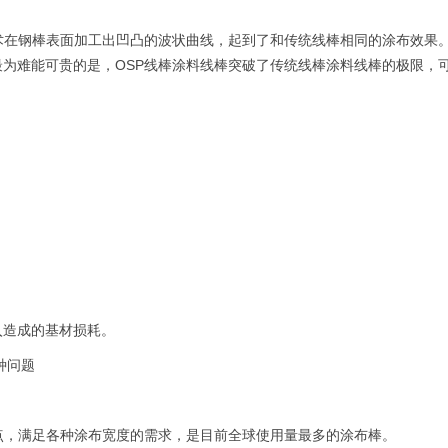
术在钢棒表面加工出凹凸的波状曲线，起到了和传统线棒相同的涂布效果
为难能可贵的是，OSP线棒涂料线棒突破了传统线棒涂料线棒的极限，可
入造成的基材损耗。
种问题
点，满足各种涂布宽度的需求，是目前全球使用量最多的涂布棒。