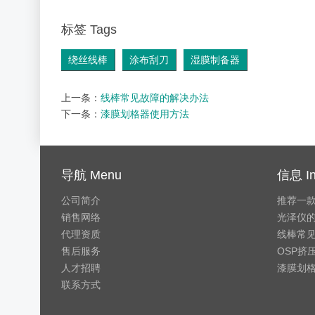
标签 Tags
绕丝线棒
涂布刮刀
湿膜制备器
上一条：
线棒常见故障的解决办法
下一条：
漆膜划格器使用方法
导航 Menu
信息 In
公司简介
推荐一
销售网络
光泽仪
代理资质
线棒常
售后服务
OSP挤
人才招聘
漆膜划
联系方式