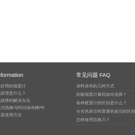
formation
常见问题 FAQ
款好用的细度计
涂料涂布的几种方式
的原理是什么？
刮板细度计量程如何选择？
见故障的解决办法
各种硬度计的区别是什么？
压式线棒与RDS涂布棒PK
分光色差仪和普通色差仪的区
格器使用方法
怎样使用百格刀？