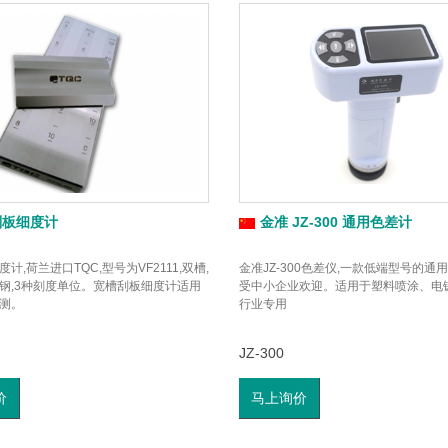
刮板细度计
金准 JZ-300 通用色差计
计,荷兰进口TQC,型号为VF2111,双槽,
金准JZ-300色差仪,一款低端型号的通
钢,3种刻度单位。宽槽刮板细度计适用
受中小企业欢迎。适用于塑料喷涂、电
测。
行业专用
JZ-300
价
马上询价