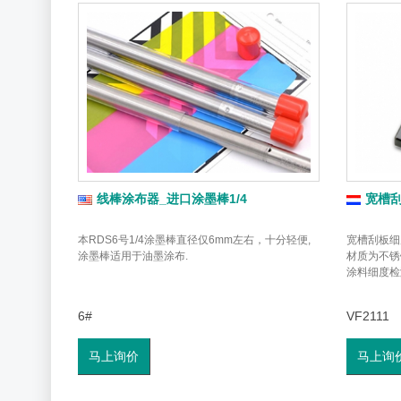
线棒涂布器_进口涂墨棒1/4
宽槽
本RDS6号1/4涂墨棒直径仅6mm左右，十分轻便,
宽槽刮板细度
涂墨棒适用于油墨涂布.
材质为不锈
涂料细度检
6#
VF2111
马上询价
马上询