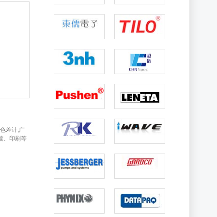
用色差计,广
镀、印刷等