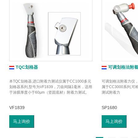
TQC划格器
可调划格法附
本TQC划格器,进口附着力测试仪属于CC1000多元
可调划格法附着力仪，T
划格器系列,型号为VF1839，刀齿间隔1毫米，适用
属于CC3000系列,
于涂膜厚度小于60µm（坚固底材）附着力测试。
测试附着力
VF1839
SP1680
马上询价
马上询价