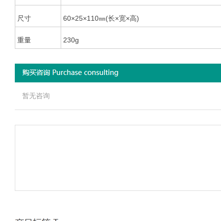
尺寸
60×25×110㎜(长×宽×高)
重量
230g
暂无咨询