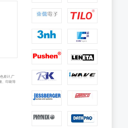
用色差计,广
镀、印刷等