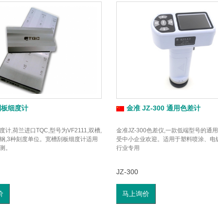
刮板细度计
金准 JZ-300 通用色差计
计,荷兰进口TQC,型号为VF2111,双槽,
金准JZ-300色差仪,一款低端型号的通
钢,3种刻度单位。宽槽刮板细度计适用
受中小企业欢迎。适用于塑料喷涂、电
测。
行业专用
JZ-300
价
马上询价