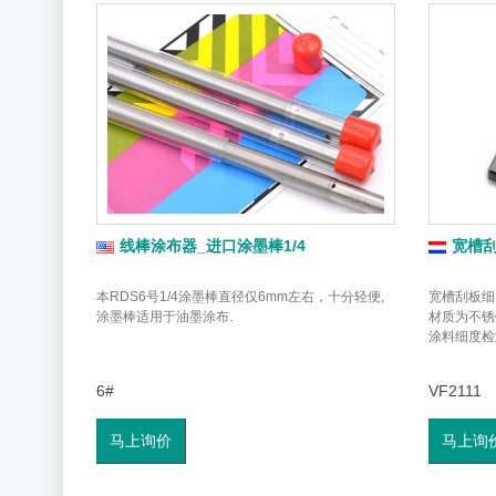
线棒涂布器_进口涂墨棒1/4
宽槽
本RDS6号1/4涂墨棒直径仅6mm左右，十分轻便,
宽槽刮板细度
涂墨棒适用于油墨涂布.
材质为不锈
涂料细度检
6#
VF2111
马上询价
马上询