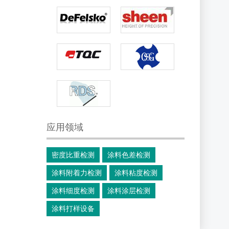
应用领域
密度比重检测
涂料色差检测
涂料附着力检测
涂料粘度检测
涂料细度检测
涂料涂层检测
涂料打样设备