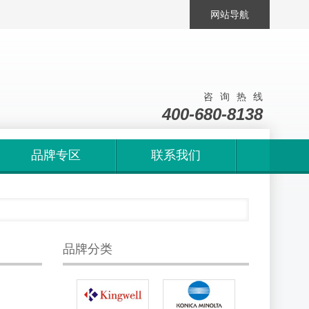
网站导航
咨询热线
400-680-8138
品牌专区
联系我们
品牌分类