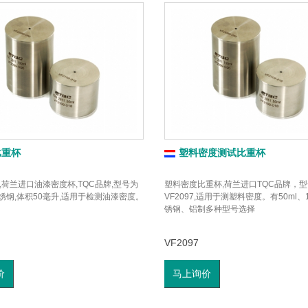
比重杯
塑料密度测试比重杯
,荷兰进口油漆密度杯,TQC品牌,型号为
塑料密度比重杯,荷兰进口TQC品牌，
,不锈钢,体积50毫升,适用于检测油漆密度。
VF2097,适用于测塑料密度。有50ml、1
锈钢、铝制多种型号选择
VF2097
价
马上询价