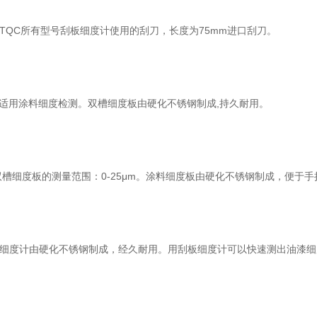
QC所有型号刮板细度计使用的刮刀，长度为75mm进口刮刀。
单位,适用涂料细度检测。双槽细度板由硬化不锈钢制成,持久耐用。
料双槽细度板的测量范围：0-25μm。涂料细度板由硬化不锈钢制成，便于手
细度计由硬化不锈钢制成，经久耐用。用刮板细度计可以快速测出油漆细