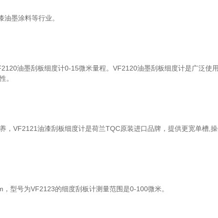
漆油墨涂料等行业。
120油墨刮板细度计0-15微米量程。VF2120油墨刮板细度计是广泛使
性。
，VF2121油漆刮板细度计是荷兰TQC原装进口品牌，提供更宽单槽,
，型号为VF2123的细度刮板计测量范围是0-100微米。